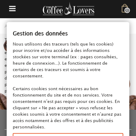
0
Accueil
>
Service client
>
Comment suivre ma livraison ?
Gestion des données
The Coffee Lovers livre les commandes par
Express en 24h
Nous utilisons des traceurs (tels que les cookies)
ou par Colissimo et Mondial Relay en 48h
(si la commande
pour inscrire et/ou accéder à des informations
est passée avant 14h). Une fois que la commande est
stockées sur votre terminal (ex : pages consultées,
expédiée de notre centre logistique, vous recevez un e-mail
heure de connexion...). Le fonctionnement de
en vous précisant le numéro de suivi et le lien vers le
certains de ces traceurs est soumis à votre
prestataire logistique. N’hésitez pas à suivre l’état
consentement.
d’avancement de l’expédition sur le site concerné. Vous
pouvez aussi retrouver cette information sur votre espace
Certains cookies sont nécessaires au bon
personnel sous la rubrique « Mes commandes » dans « Mon
fonctionnement du site et de nos services. Votre
compte »
consentement n’est pas requis pour ces cookies. En
cliquant sur « Ne pas accepter » vous refusez les
cookies soumis à votre consentement et n’aurez pas
accès notamment à des offres et à des publicités
INFORMATION
personnalisées.