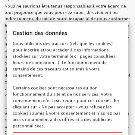
Nous ne saurions être tenus responsables à votre égard de
tout préjudice que vous pourriez subir, directement ou
indirectement, du fait de notre incapacité de nous conformer
entièrement et en temps voulu à nos obligations, si une telle
incapacité était due à des circonstances échappant à notre
Gestion des données
contrôle raisonnable, telles que notamment une catastrophe
Nous utilisons des traceurs (tels que les cookies)
naturelle, une guerre, des émeutes, des troubles civils, un
pour inscrire et/ou accéder à des informations
acte du gouvernement, une explosion, un incendie, une
stockées sur votre terminal (ex : pages consultées,
inondation, une tempête, un accident, une grève, un lock-
heure de connexion...). Le fonctionnement de
out, un conflit social, une agitation ouvrière, une panne
certains de ces traceurs est soumis à votre
d'installations ou de machines, une rupture
consentement.
d'approvisionnement en énergie ou en matériels. Dans un tel
cas, nous serions en droit d'annuler votre commande et de
Certains cookies sont nécessaires au bon
vous rembourser toute somme que vous nous auriez déjà
fonctionnement du site et de nos services. Votre
versée.
consentement n’est pas requis pour ces cookies. En
cliquant sur « Ne pas accepter » vous refusez les
11.3
cookies soumis à votre consentement et n’aurez pas
Vous reconnaissez que les Conditions Générales annulent et
accès notamment à des offres et à des publicités
remplacent tous nos précédents contrats, accords et
personnalisées.
arrangements écrits ou verbaux, explicites ou implicites. Les
Conditions Générales prévalent sur toutes autres