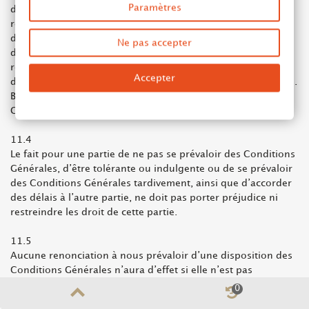
Paramètres
dispositions stipulées ou mentionnées par ailleurs, ou
résultant des usages ou du cours des affaires. Toute
disposition prétendument contraire est réputée non écrite
Ne pas accepter
dans toute la mesure autorisée par la loi. Nous nous
réservons le droit, dans toute la mesure autorisée par la loi,
Accepter
de modifier les présentes Conditions Générales sans préavis.
Bien entendu, votre commande est régie par les Conditions
Générales en vigueur à la date de celle-ci.
11.4
Le fait pour une partie de ne pas se prévaloir des Conditions
Générales, d’être tolérante ou indulgente ou de se prévaloir
des Conditions Générales tardivement, ainsi que d’accorder
des délais à l’autre partie, ne doit pas porter préjudice ni
restreindre les droit de cette partie.
11.5
Aucune renonciation à nous prévaloir d’une disposition des
Conditions Générales n’aura d’effet si elle n’est pas
constatée par écrit et signée par nous. Une renonciation à
0
nous prévaloir d’un manquement aux Conditions Générales