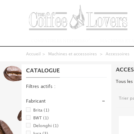
COMPATIBLES NESPRESSO*
MACHINES ET 
Accueil
>
Machines et accessoires
>
Accessoires
ACCES
CATALOGUE
Tous les
Filtres actifs :
Trier p
Fabricant
Brita
(1)
BWT
(1)
Delonghi
(1)
Jura
(3)