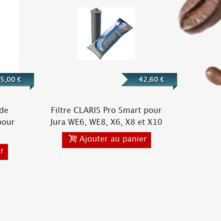
5,00 €
42,60 €
 de
Filtre CLARIS Pro Smart pour
pour
Jura WE6, WE8, X6, X8 et X10
Ajouter au panier
r