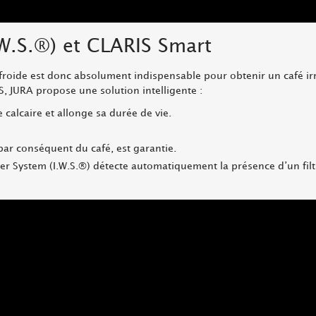
W.S.
®
) et CLARIS Smart
froide est donc absolument indispensable pour obtenir un café irré
S, JURA propose une solution intelligente :
calcaire et allonge sa durée de vie.
 par conséquent du café, est garantie.
ter System (I.W.S.®) détecte automatiquement la présence d’un filtr