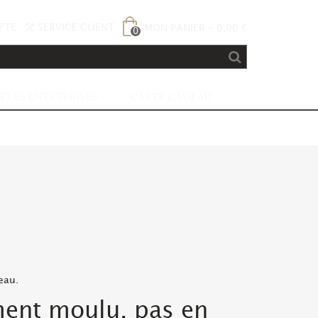
PTE
SERVICE CLIENT
MON PANIER
-
0,00 €
0
FRES ENTREPRISES
CARTE CADEAU
eau.
ement moulu, pas en