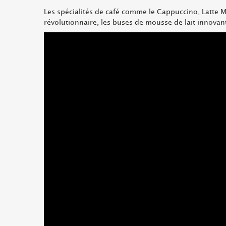
Les spécialités de café comme le Cappuccino, Latte M
révolutionnaire, les buses de mousse de lait innovan