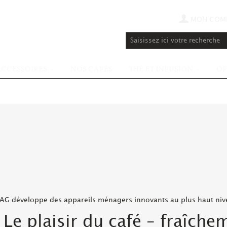
MON COM
ACCESSOIRES
NOS CAFÉS
THÉ ET INFUSION
OF
 AG développe des appareils ménagers innovants au plus haut niv
: Le plaisir du café – fraîch