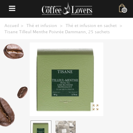
0
Accueil
>
Thé et infusion
>
Thé et infusion en sachet
>
Tisane Tilleul Menthe Poivrée Dammann, 25 sachets