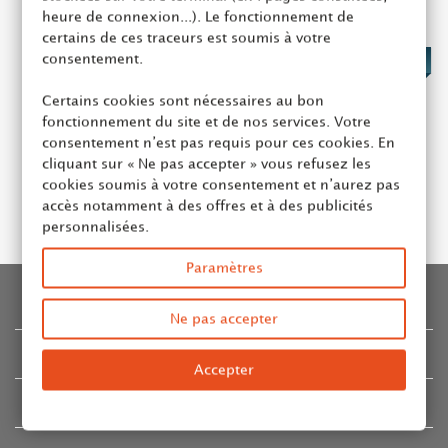
heure de connexion...). Le fonctionnement de
certains de ces traceurs est soumis à votre
consentement.
13,00 €
Certains cookies sont nécessaires au bon
fonctionnement du site et de nos services. Votre
ROUGE BAISER - THÉ VERT AROMATISÉ BIO
consentement n’est pas requis pour ces cookies. En
GEORGE CANNON - BOÎTE 20 SACHETS
cliquant sur « Ne pas accepter » vous refusez les
Ajouter au panier
cookies soumis à votre consentement et n’aurez pas
accès notamment à des offres et à des publicités
personnalisées.
Paramètres
INFORMATION
Ne pas accepter
CATALOGUE
Accepter
COMPTE & CONTACT