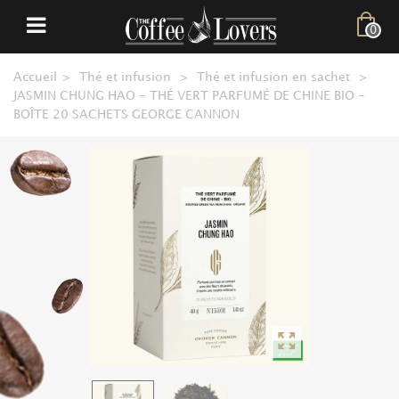
0
Accueil
>
Thé et infusion
>
Thé et infusion en sachet
>
JASMIN CHUNG HAO - THÉ VERT PARFUMÉ DE CHINE BIO -
BOÎTE 20 SACHETS GEORGE CANNON