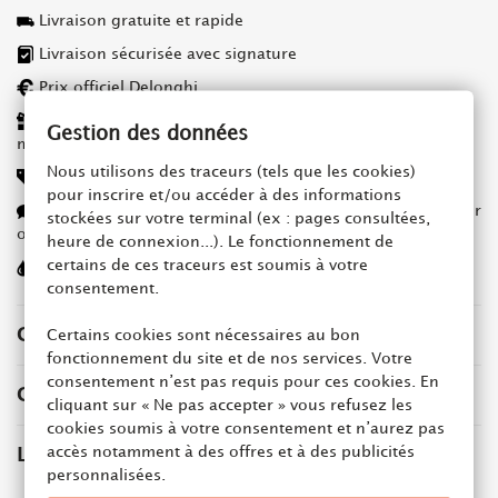
Livraison gratuite et rapide
Livraison sécurisée avec signature
Prix officiel Delonghi
Café offert tout juste torréfié au rendu parfait pour votre
Gestion des données
machine automatique
Nous utilisons des traceurs (tels que les cookies)
De 3 à 5 ans de garantie sur les machines
pour inscrire et/ou accéder à des informations
Un accompagnement personnalisé grâce à notre sélecteur
stockées sur votre terminal (ex : pages consultées,
ou notre chat
heure de connexion...). Le fonctionnement de
certains de ces traceurs est soumis à votre
Tous les accessoires pour l'entretien de votre machine
consentement.
CARACTÉRISTIQUES
Certains cookies sont nécessaires au bon
fonctionnement du site et de nos services. Votre
consentement n’est pas requis pour ces cookies. En
COMMENTAIRES(0)
cliquant sur « Ne pas accepter » vous refusez les
cookies soumis à votre consentement et n’aurez pas
accès notamment à des offres et à des publicités
LIVRAISON
personnalisées.