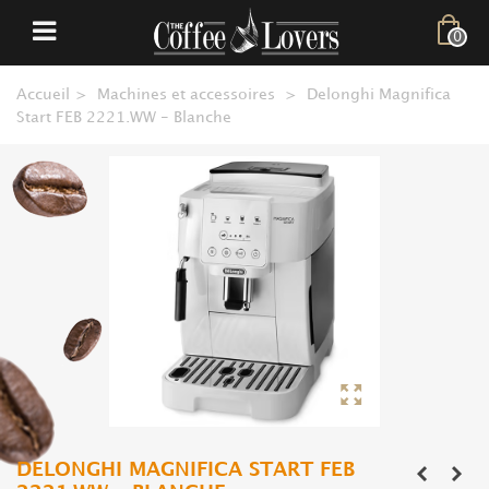
0
Accueil
>
Machines et accessoires
>
Delonghi Magnifica
Start FEB 2221.WW - Blanche
DELONGHI MAGNIFICA START FEB