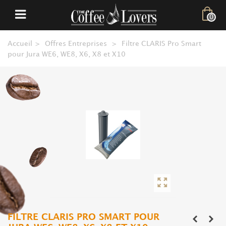
0
Accueil
>
Offres Entreprises
>
Filtre CLARIS Pro Smart
pour Jura WE6, WE8, X6, X8 et X10
FILTRE CLARIS PRO SMART POUR