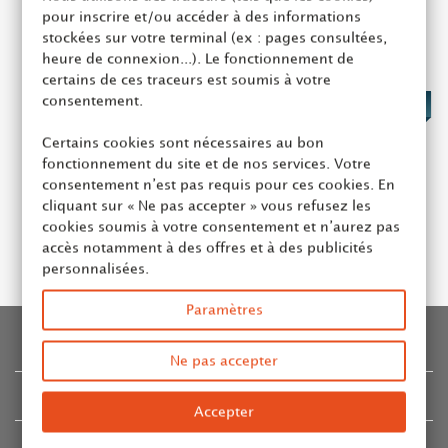
pour inscrire et/ou accéder à des informations
stockées sur votre terminal (ex : pages consultées,
heure de connexion...). Le fonctionnement de
certains de ces traceurs est soumis à votre
consentement.
339,00 €
Certains cookies sont nécessaires au bon
fonctionnement du site et de nos services. Votre
Offre Pro 10 kg de café
consentement n’est pas requis pour ces cookies. En
cliquant sur « Ne pas accepter » vous refusez les
Ajouter au panier
cookies soumis à votre consentement et n’aurez pas
accès notamment à des offres et à des publicités
personnalisées.
Paramètres
INFORMATION
Ne pas accepter
CATALOGUE
Accepter