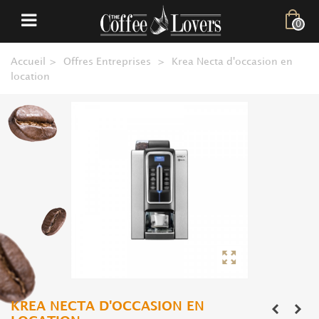
0
Accueil
>
Offres Entreprises
>
Krea Necta d'occasion en
location
KREA NECTA D'OCCASION EN