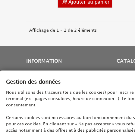
Ajouter au panier
Affichage de 1 - 2 de 2 éléments
INFORMATION
CATAL
Qui sommes nous
Compat
Vie privée
Machin
Gestion des données
FAQ
Nos Ca
Nous utilisons des traceurs (tels que les cookies) pour inscrir
CGV
Thé et
terminal (ex : pages consultées, heure de connexion...). Le fo
Blog
Abonne
consentement.
machine 
Certains cookies sont nécessaires au bon fonctionnement du si
pour ces cookies. En cliquant sur « Ne pas accepter » vous ref
accès notamment à des offres et à des publicités personnalisé
Copyright 2026 - Tous droits réservés *Marque appar