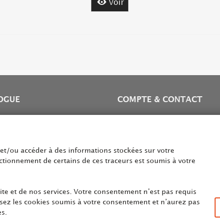
Voir
OGUE
COMPTE & CONTACT
ibles Nespresso*
Mon compte
es et accessoires
Mes commandes
fés
Mes adresses
e et/ou accéder à des informations stockées sur votre
 infusion
Contactez nous
nctionnement de certains de ces traceurs est soumis à votre
ment café en grain et
Newsletter
en entreprise
te et de nos services. Votre consentement n’est pas requis
usez les cookies soumis à votre consentement et n’aurez pas
es.
tenant à un tiers n’ayant aucun lien avec The Coffee Lovers