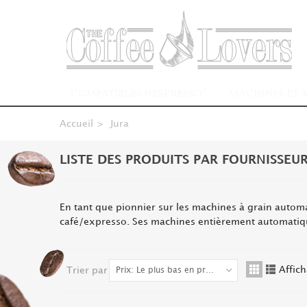
COMPATIBLES NESPRESSO*
MACHINES ET 
Accueil
>
Jura
LISTE DES PRODUITS PAR FOURNISSEUR
En tant que pionnier sur les machines à grain autom
café/expresso. Ses machines entièrement automatiques
Affic
Trier par
Prix: Le plus bas en premier