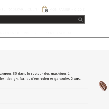
PTE
SERVICE CLIENT
MON PANIER
-
0,00 €
0
FRES ENTREPRISES
CARTE CADEAU
s années 80 dans le secteur des machines à
, design, faciles d'entretien et garanties 2 ans.