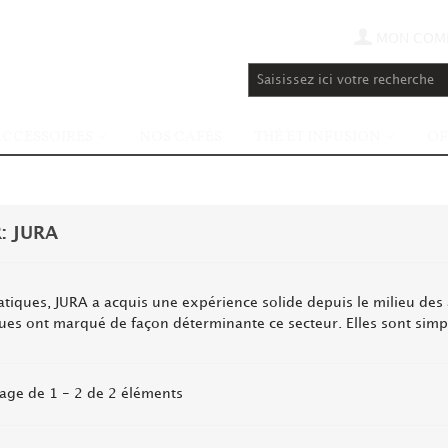
MON COM
ACCESSOIRES
NOS CAFÉS
THÉ ET INFUSION
OF
: JURA
atiques, JURA a acquis une expérience solide depuis le milieu de
 ont marqué de façon déterminante ce secteur. Elles sont simples
hage de 1 - 2 de 2 éléments