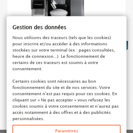
Gestion des données
Nous utilisons des traceurs (tels que les cookies)
pour inscrire et/ou accéder à des informations
1 249,00 €
stockées sur votre terminal (ex : pages consultées,
heure de connexion...). Le fonctionnement de
certains de ces traceurs est soumis à votre
Prima Donna Soul
consentement.
Ajouter au panier
Certains cookies sont nécessaires au bon
fonctionnement du site et de nos services. Votre
consentement n’est pas requis pour ces cookies. En
cliquant sur « Ne pas accepter » vous refusez les
cookies soumis à votre consentement et n’aurez pas
accès notamment à des offres et à des publicités
Affichage de 1 - 7 de 7 éléments
personnalisées.
Paramètres