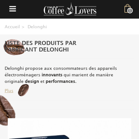
0
Accueil
>
Delonghi
LISTE DES PRODUITS PAR
FABRICANT DELONGHI
Delonghi propose aux consommateurs des appareils
électroménagers
innovants
qui marient de manière
originale
design
et
performances.
Plus