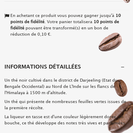
En achetant ce produit vous pouvez gagner jusqu'à
10
points de fidélité
. Votre panier totalisera
10
points de
fidélité
pouvant être transformé(s) en un bon de
réduction de
0,10 €
.
INFORMATIONS DÉTAILLÉES
Un thé noir cultivé dans le district de
Darjeeling
(Etat du
Bengale Occidental) au Nord de L'Inde
sur les flancs de
l'Himalaya à 1500 m d'altitude
.
Un thé qui présente de nombreuses feuilles vertes issues de
la
première récolte
.
La liqueur en tasse est d'une couleur légèrement dorée, en
bouche, ce thé développe des
notes très vives et parfumées
.