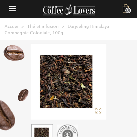
0
Accueil
>
Thé et infusion
>
Darjeeling Himalaya
Compagnie Coloniale, 100g