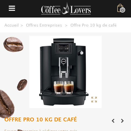
0
Accueil
>
Offres Entreprises
>
Offre Pro 10 kg de café
OFFRE PRO 10 KG DE CAFÉ