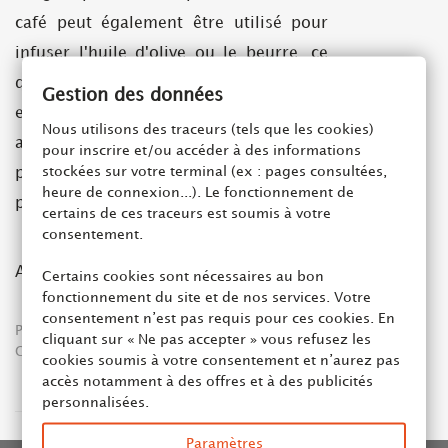
café peut également être utilisé pour
infuser l'huile d'olive ou le beurre, ce
qui permet d'obtenir une saveur unique
Gestion des données
et subtile. Enfin, le café peut même être
Nous utilisons des traceurs (tels que les cookies)
ajouté à des plats de poulet ou de
pour inscrire et/ou accéder à des informations
stockées sur votre terminal (ex : pages consultées,
poisson pour les parfumer et les rendre
heure de connexion...). Le fonctionnement de
plus savoureux.
certains de ces traceurs est soumis à votre
consentement.
Article rédigé par Mehdi de
Curashop
Certains cookies sont nécessaires au bon
fonctionnement du site et de nos services. Votre
consentement n’est pas requis pour ces cookies. En
Posté sur
13/03/2023
par
Mehdi Colin
cliquant sur « Ne pas accepter » vous refusez les
Culture du café
cookies soumis à votre consentement et n’aurez pas
accès notamment à des offres et à des publicités
Article précédent
personnalisées.
Paramètres